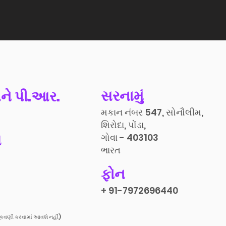
સરનામું
ને પી.આર.
મકાન નંબર 547, સોનૌલીમ,
શિરોદા, પોંડા,
ત
ગોવા - 403103
ભારત
ફોન
+ 91-7972696440
ૂકવણી કરવામાં આવશે નહીં)