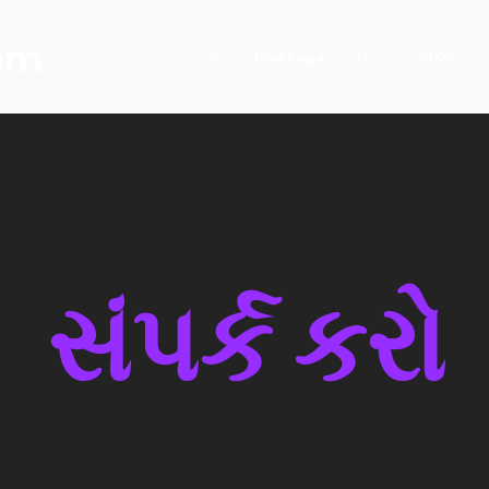
com
ઘર
New Page
દાન
બ્લLOગ
સંપર્ક કરો