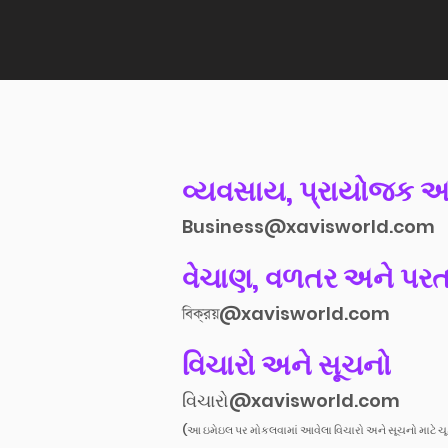
વ્યવસાય, પ્રાયોજક અ
Business@xavisworld.com
વેચાણ, વળતર અને પર
বিক্রয়@xavisworld.com
વિચારો અને સૂચનો
વિચારો@xavisworld.com
(આ ઇમેઇલ પર મોકલવામાં આવેલા વિચારો અને સૂચનો માટે ચ