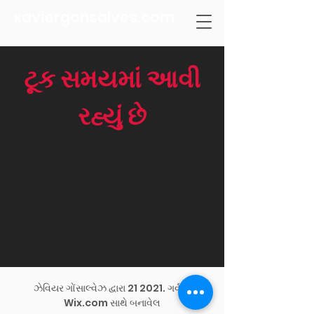
xaviergonsalves.com
ટૂક સમયમાં આવી
રહ્યું છે
ઝેવિયર ગોંસાલ્વેઝ દ્વારા 21 2021.
ગર્વથી
Wix.com
સાથે બનાવેલ